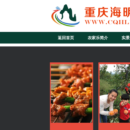
返回首页
农家乐简介
实景