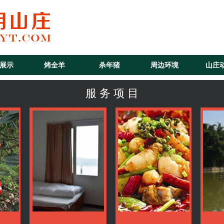
展示
烤全羊
杀年猪
周边环境
山庄
服 务 项 目