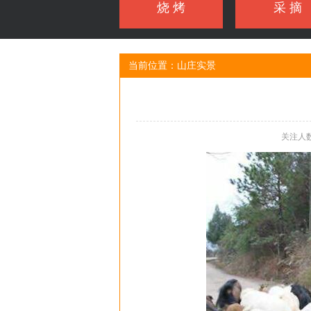
烧 烤
采 摘
当前位置：山庄实景
关注人数：